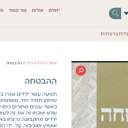
יזמים
אודות
צור קשר
מז
לית
צרפתית
עמוד הבית
/
כללי
/ ההבטחה
ההבטחה
שיחקו תמיד יחד, משתפים
כאשר עננים שחורים כיסו 
שלא ישכחו זה את זה לעו
ילדים מהקבוצה נרצחו באכ
אושויץ וסוביבור, על ידי ה