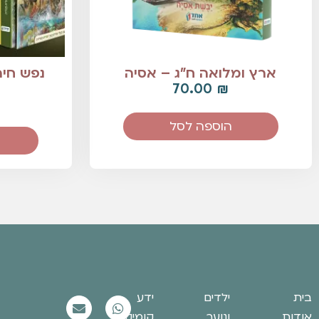
ארץ ומלואה ח"ג – אסיה
70.00
₪
הוספה לסל
בית
ילדים
ידע
אודות
ונוער
קומיקס