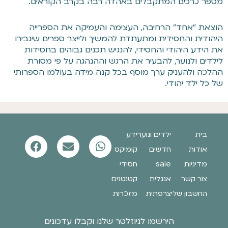
מספר כרכים המתקבלים באהדה רבה בקרב הקוראים.
הוצאת "אחד" הרחיבה, העצימה והעמיקה את הספרייה
היהודית והחסידית ומתעתדת להמשיך ולייצר ספרים שיגבירו
את הידע היהודי והחסידי, להנגיש תכנים גבוהים בחסידות
לילדים ולנוער, להבעיר את הרגש וההנהגה על פי מסורת
ההלכה ולהעניק ערך מוסף בכל קנה מידה בעולמו הספרותי
של כל ילד יהודי.
בית
ילדים ונוער
ידע
אודות
חדשים
קומיקס
מדיניות
sale
חסידי
צור קשר
אנגלית
קטנטנים
החשבון שלי
צרפתית
מזכרות
הירשמו לניוזלטר שלנו וקבלו עדכונים